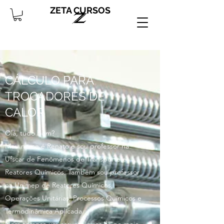
ZETA CURSOS
CÁLCULO PARA
TROCADORES DE
CALOR
Olá, tudo bom?
Meu nome é Renato e sou professor na
Ufscar de Fenômenos de Transporte e
Reatores Químicos. Também sou professor
na Unimep de Reatores Químicos,
Operações Unitárias, Processos Químicos e
Termodinâmica Aplicada.