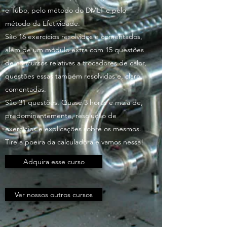
e Tubo, pelo método do DMLT e pelo
método da Efetividade.
São 16 exercícios resolvidos e comentados,
além de um módulo extra com 15 questões
de concursos relativas a trocadores de calor,
questões essas também resolvidas e, claro,
comentadas.
São 31 questões. Quase 3 horas e meia de,
predominantemente, resolução de
exercícios e explicações sobre os mesmos.
Tire a poeira da calculadora e vamos nessa!
Adquira esse curso
Ver nossos outros cursos