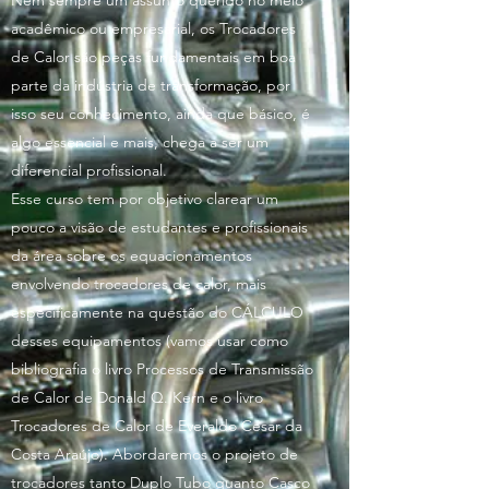
Nem sempre um assunto querido no meio
acadêmico ou empresarial, os Trocadores
de Calor são peças fundamentais em boa
parte da indústria de transformação, por
isso seu conhecimento, ainda que básico, é
algo essencial e mais, chega a ser um
diferencial profissional.
Esse curso tem por objetivo clarear um
pouco a visão de estudantes e profissionais
da área sobre os equacionamentos
envolvendo trocadores de calor, mais
especificamente na questão do CÁLCULO
desses equipamentos (vamos usar como
bibliografia o livro Processos de Transmissão
de Calor de Donald Q. Kern e o livro
Trocadores de Calor de Everaldo Cesar da
Costa Araújo). Abordaremos o projeto de
trocadores tanto Duplo Tubo quanto Casco